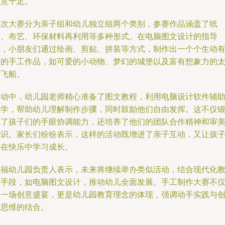
创意十足。
本次大赛分为亲子组和幼儿独立组两个类别，参赛作品涵盖了纸
艺、布艺、环保材料再利用等多种形式。在电脑图文设计的指导
下，小朋友们通过绘画、剪贴、拼装等方式，制作出一个个生动
趣的手工作品，如可爱的小动物、梦幻的城堡以及富有想象力的
空飞船。
活动中，幼儿园老师精心准备了图文教程，利用电脑设计软件辅
教学，帮助幼儿理解制作步骤，同时鼓励他们自由发挥。这不仅
炼了孩子们的手眼协调能力，还培养了他们的团队合作精神和审
意识。家长们纷纷表示，这样的活动既增进了亲子互动，又让孩
们在快乐中学习成长。
幸福幼儿园负责人表示，未来将继续举办类似活动，结合现代化
育手段，如电脑图文设计，推动幼儿全面发展。手工制作大赛不
是一场创意盛宴，更是幼儿园教育理念的体现，强调动手实践与
新思维的结合。