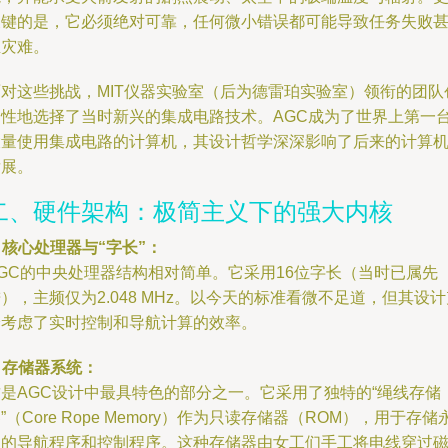
关键的是，它必须绝对可靠，任何微小错误都可能导致任务失败
至灾难。
面对这些挑战，MIT仪器实验室（后为德雷珀实验室）领衔的团队
造性地选择了当时新兴的集成电路技术。AGC成为了世界上第一
大量使用集成电路的计算机，其设计哲学深深影响了后来的计算
发展。
二、硬件架构：极简主义下的强大内核
. 核心处理器与“字长”：
AGC的中央处理器结构相对简单。它采用16位字长（当时已属先
），主频仅为2.048 MHz。以今天的标准看微不足道，但其设计
分考虑了实时控制和导航计算的效率。
. 存储器系统：
这是AGC设计中最具特色的部分之一。它采用了独特的“绳线存储
”（Core Rope Memory）作为只读存储器（ROM），用于存储
久的导航程序和控制程序。这种存储器由女工们手工将电线穿过