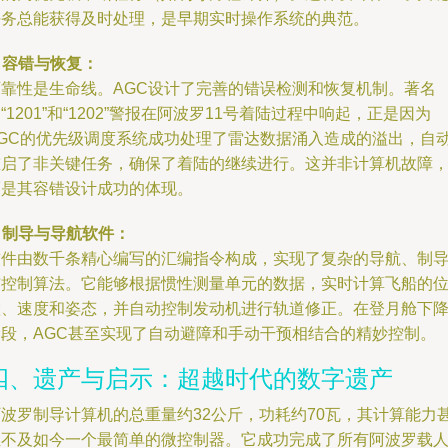
任务总能获得及时处理，是早期实时操作系统的典范。
. 容错与恢复：
可靠性是生命线。AGC设计了完善的错误检测和恢复机制。著名
“1201”和“1202”警报在阿波罗11号着陆过程中响起，正是因为
AGC的优先级调度系统成功处理了雷达数据涌入造成的溢出，自
重启了非关键任务，确保了着陆的继续进行。这并非计算机故障
而是其容错设计成功的体现。
. 制导与导航软件：
软件由数千条精心编写的汇编指令构成，实现了复杂的导航、制
与控制算法。它能够根据惯性测量单元的数据，实时计算飞船的
置、速度和姿态，并自动控制发动机进行轨道修正。在登月舱下
阶段，AGC甚至实现了自动避障和手动干预相结合的精妙控制。
四、遗产与启示：超越时代的数字遗产
阿波罗制导计算机的总重量约32公斤，功耗约70瓦，其计算能力
至不及如今一个最简单的微控制器。它成功完成了所有阿波罗载