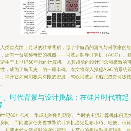
在人类首次踏上月球的壮举背后，除了宇航员的勇气与科学家的
慧，还有一台堪称奇迹的机器——阿波罗制导计算机（AGC）。
台诞生于上世纪60年代的计算机，以其超前的设计理念和极致的
靠性，成为了航天史上的一座丰碑。本文将深入探秘AGC的系统
计，揭开它如何用极其有限的资源，驾驭阿波罗飞船完成史诗级
程。
一、时代背景与设计挑战：在硅片时代前起
舞
20世纪60年代初，集成电路刚刚萌芽。当时的主流计算机体积庞
如房间，而阿波罗任务要求导航计算机必须足够小巧、轻便、低
能，并能承受火箭发射的剧烈震动、太空中的极端温度与辐射。