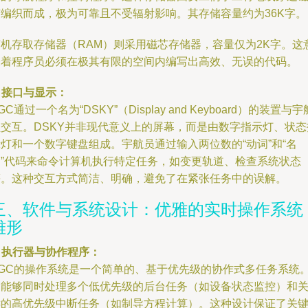
芯编织而成，极为可靠且不受辐射影响。其存储容量约为36K字。
随机存取存储器（RAM）则采用磁芯存储器，容量仅为2K字。这
味着程序员必须在极其有限的空间内编写出高效、无误的代码。
. 接口与显示：
GC通过一个名为“DSKY”（Display and Keyboard）的装置与宇
员交互。DSKY并非现代意义上的屏幕，而是由数字指示灯、状态
灯和一个数字键盘组成。宇航员通过输入两位数的“动词”和“名
词”代码来命令计算机执行特定任务，如变更轨道、检查系统状态
等。这种交互方式简洁、明确，避免了在紧张任务中的误解。
三、软件与系统设计：优雅的实时操作系统
雏形
. 执行器与协作程序：
AGC的操作系统是一个简单的、基于优先级的协作式多任务系统
它能够同时处理多个低优先级的后台任务（如设备状态监控）和
键的高优先级中断任务（如制导方程计算）。这种设计保证了关